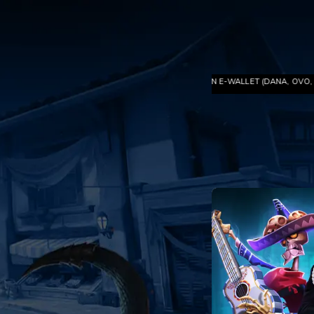
 : TELAH HADIR DI DEWAPOKER, PENDAFTARAN E-WALLET (DANA, OVO, GOPAY,