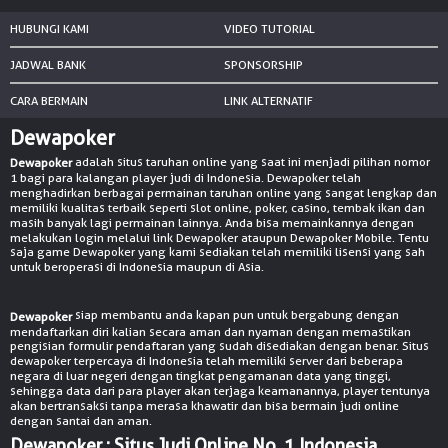
© Copyright 2026 dewapokercuan.dev - All right reserved | 18+
HUBUNGI KAMI
VIDEO TUTORIAL
JADWAL BANK
SPONSORSHIP
CARA BERMAIN
LINK ALTERNATIF
Dewapoker
adalah situs taruhan online yang saat ini menjadi pilihan nomor
Dewapoker
1 bagi para kalangan player judi di Indonesia. Dewapoker telah
menghadirkan berbagai permainan taruhan online yang sangat lengkap dan
memiliki kualitas terbaik seperti slot online, poker, casino, tembak ikan dan
masih banyak lagi permainan lainnya. Anda bisa memainkannya dengan
melakukan login melalui link Dewapoker ataupun Dewapoker Mobile. Tentu
saja game Dewapoker yang kami sediakan telah memiliki lisensi yang sah
untuk beroperasi di Indonesia maupun di Asia.
siap membantu anda kapan pun untuk bergabung dengan
Dewapoker
mendaftarkan diri kalian secara aman dan nyaman dengan memastikan
pengisian formulir pendaftaran yang sudah disediakan dengan benar. Situs
dewapoker terpercaya di Indonesia telah memiliki server dari beberapa
negara di luar negeri dengan tingkat pengamanan data yang tinggi,
sehingga data dari para player akan terjaga keamanannya, player tentunya
akan bertransaksi tanpa merasa khawatir dan bisa bermain judi online
dengan santai dan aman.
Dewapoker : Situs Judi Online No. 1 Indonesia,