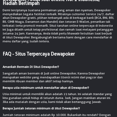
Hadiah Berlimpah
Demi terciptanya suasana permainan yang aman dan nyaman, Dewapoker
menyediakan segala fasilitas terbaik. Misalnya customer service 24/7, daftar
akun Dewapoker gratis, pilihan terbanyak ada di berbagai bank (BCA, BNI, BRI,
BII, CIMB Niaga, Danamon dan Mandiri) dan setoran E-Wallet, penarikan tak
terbatas serta promosi menarik. Situs taruhan online terpercaya di Indonesia
ini juga dilatih untuk tetap profesional dan ramah saat melayani pelanggan
selama 24 jam. Karenanya, Anda tidak perlu khawatir kesulitan saat berjudi
di situs Dewapoker. Bergabunglah bersama kami dengan cara mendaftar di
menu daftar yang sudah tertera.
FAQ - Situs Terpercaya Dewapoker
Amankah Bermain Di Situs Dewapoker?
Sangatlah aman bermain di judi online Dewapoker, Karena Dewapoker
merupakan website yang mendapatkan lisensi resmi dari pagcor dan
memiliki ribuan member dan aktif setiap harinya.
Berapa usia minimum untuk mendaftar akun di Dewapoker?
Usia minimal untuk memiliki akun adalah 21 tahun. Ini adalah standar yang
kita gunakan untuk hidup di seluruh dunia. Jadi, jangan mainkan aturan ini.
Jika ada masalah dengan usia, kami tidak akan bertanggung jawab.
Berapa jumlah setoran minimum di situs Dewapoker?
Jumlah setoran minimum adalah Rp 10.000. Bukankah itu rendah? Dengan